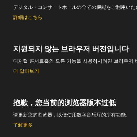
デジタル・コンサートホールの全ての機能をご利用いた
詳細はこちら
지원되지 않는 브라우저 버전입니다
디지털 콘서트홀의 모든 기능을 사용하시려면 브라우저 
더 알아보기
抱歉，您当前的浏览器版本过低
请更新您的浏览器，以便使用数字音乐厅的所有功能。
了解更多