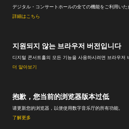
デジタル・コンサートホールの全ての機能をご利用いた
詳細はこちら
지원되지 않는 브라우저 버전입니다
디지털 콘서트홀의 모든 기능을 사용하시려면 브라우저 
더 알아보기
抱歉，您当前的浏览器版本过低
请更新您的浏览器，以便使用数字音乐厅的所有功能。
了解更多