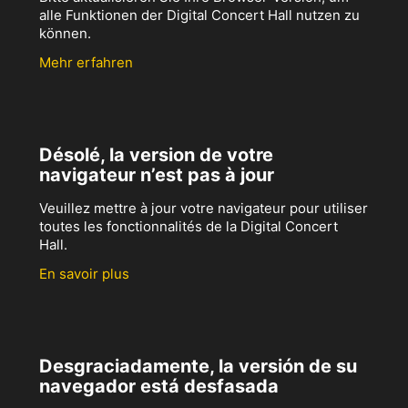
alle Funktionen der Digital Concert Hall nutzen zu
können.
Mehr erfahren
Désolé, la version de votre
navigateur n’est pas à jour
Veuillez mettre à jour votre navigateur pour utiliser
toutes les fonctionnalités de la Digital Concert
Hall.
En savoir plus
Desgraciadamente, la versión de su
navegador está desfasada