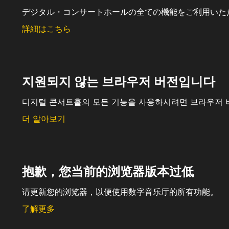
デジタル・コンサートホールの全ての機能をご利用いた
詳細はこちら
지원되지 않는 브라우저 버전입니다
디지털 콘서트홀의 모든 기능을 사용하시려면 브라우저 
더 알아보기
抱歉，您当前的浏览器版本过低
请更新您的浏览器，以便使用数字音乐厅的所有功能。
了解更多