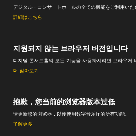
デジタル・コンサートホールの全ての機能をご利用いた
詳細はこちら
지원되지 않는 브라우저 버전입니다
디지털 콘서트홀의 모든 기능을 사용하시려면 브라우저 
더 알아보기
抱歉，您当前的浏览器版本过低
请更新您的浏览器，以便使用数字音乐厅的所有功能。
了解更多