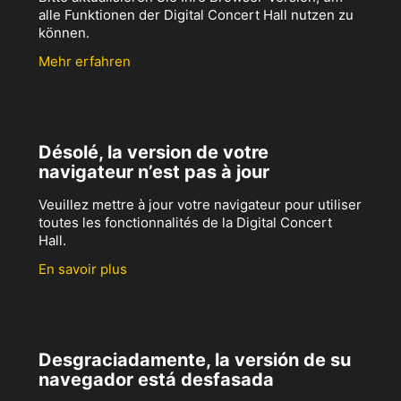
alle Funktionen der Digital Concert Hall nutzen zu
können.
Mehr erfahren
Désolé, la version de votre
navigateur n’est pas à jour
Veuillez mettre à jour votre navigateur pour utiliser
toutes les fonctionnalités de la Digital Concert
Hall.
En savoir plus
Desgraciadamente, la versión de su
navegador está desfasada