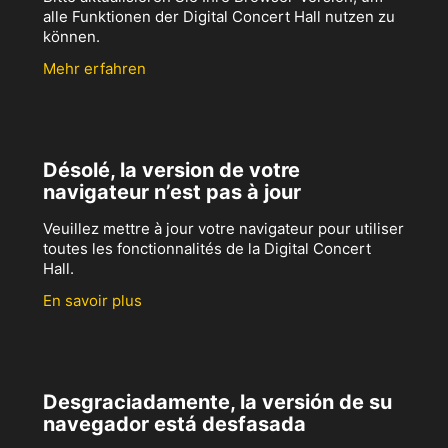
alle Funktionen der Digital Concert Hall nutzen zu
können.
Mehr erfahren
Désolé, la version de votre
navigateur n’est pas à jour
Veuillez mettre à jour votre navigateur pour utiliser
toutes les fonctionnalités de la Digital Concert
Hall.
En savoir plus
Desgraciadamente, la versión de su
navegador está desfasada