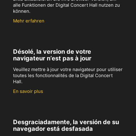
alle Funktionen der Digital Concert Hall nutzen zu
können.
Mehr erfahren
Désolé, la version de votre
navigateur n’est pas à jour
Veuillez mettre à jour votre navigateur pour utiliser
toutes les fonctionnalités de la Digital Concert
Hall.
En savoir plus
Desgraciadamente, la versión de su
navegador está desfasada