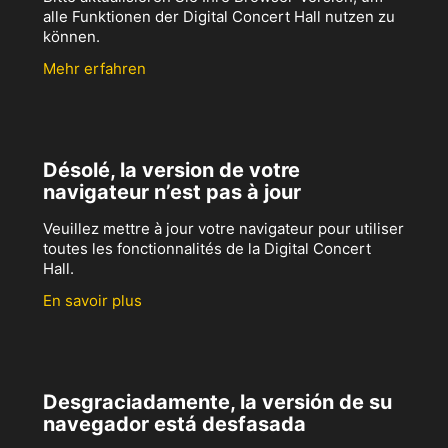
alle Funktionen der Digital Concert Hall nutzen zu
können.
Mehr erfahren
Désolé, la version de votre
navigateur n’est pas à jour
Veuillez mettre à jour votre navigateur pour utiliser
toutes les fonctionnalités de la Digital Concert
Hall.
En savoir plus
Desgraciadamente, la versión de su
navegador está desfasada