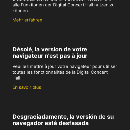
alle Funktionen der Digital Concert Hall nutzen zu
können.
Mehr erfahren
Désolé, la version de votre
navigateur n’est pas à jour
Veuillez mettre à jour votre navigateur pour utiliser
toutes les fonctionnalités de la Digital Concert
Hall.
En savoir plus
Desgraciadamente, la versión de su
navegador está desfasada