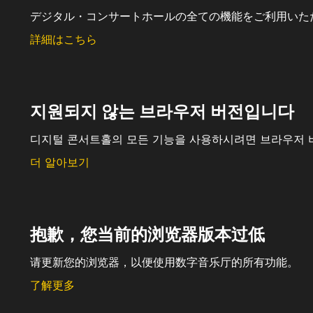
デジタル・コンサートホールの全ての機能をご利用いた
詳細はこちら
지원되지 않는 브라우저 버전입니다
디지털 콘서트홀의 모든 기능을 사용하시려면 브라우저 
더 알아보기
抱歉，您当前的浏览器版本过低
请更新您的浏览器，以便使用数字音乐厅的所有功能。
了解更多