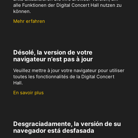
alle Funktionen der Digital Concert Hall nutzen zu
können.
Mehr erfahren
Désolé, la version de votre
navigateur n’est pas à jour
Veuillez mettre à jour votre navigateur pour utiliser
toutes les fonctionnalités de la Digital Concert
Hall.
En savoir plus
Desgraciadamente, la versión de su
navegador está desfasada