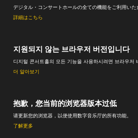
デジタル・コンサートホールの全ての機能をご利用いた
詳細はこちら
지원되지 않는 브라우저 버전입니다
디지털 콘서트홀의 모든 기능을 사용하시려면 브라우저 
더 알아보기
抱歉，您当前的浏览器版本过低
请更新您的浏览器，以便使用数字音乐厅的所有功能。
了解更多