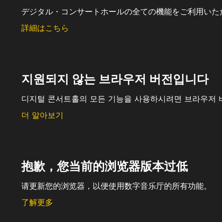
デジタル・コンサートホールの全ての機能をご利用いた
詳細はこちら
지원되지 않는 브라우저 버전입니다
디지털 콘서트홀의 모든 기능을 사용하시려면 브라우저 
더 알아보기
抱歉，您当前的浏览器版本过低
请更新您的浏览器，以便使用数字音乐厅的所有功能。
了解更多