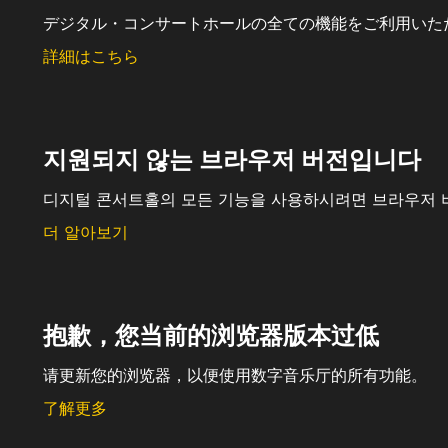
デジタル・コンサートホールの全ての機能をご利用いた
詳細はこちら
지원되지 않는 브라우저 버전입니다
디지털 콘서트홀의 모든 기능을 사용하시려면 브라우저 
더 알아보기
抱歉，您当前的浏览器版本过低
请更新您的浏览器，以便使用数字音乐厅的所有功能。
了解更多