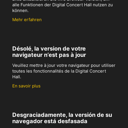
alle Funktionen der Digital Concert Hall nutzen zu
können.
Mehr erfahren
Désolé, la version de votre
navigateur n’est pas à jour
Veuillez mettre à jour votre navigateur pour utiliser
toutes les fonctionnalités de la Digital Concert
Hall.
En savoir plus
Desgraciadamente, la versión de su
navegador está desfasada