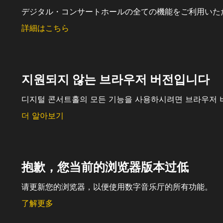
デジタル・コンサートホールの全ての機能をご利用いた
詳細はこちら
지원되지 않는 브라우저 버전입니다
디지털 콘서트홀의 모든 기능을 사용하시려면 브라우저 
더 알아보기
抱歉，您当前的浏览器版本过低
请更新您的浏览器，以便使用数字音乐厅的所有功能。
了解更多