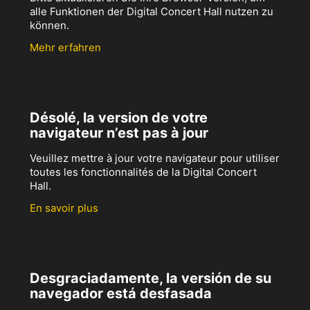
alle Funktionen der Digital Concert Hall nutzen zu
können.
Mehr erfahren
Désolé, la version de votre
navigateur n’est pas à jour
Veuillez mettre à jour votre navigateur pour utiliser
toutes les fonctionnalités de la Digital Concert
Hall.
En savoir plus
Desgraciadamente, la versión de su
navegador está desfasada