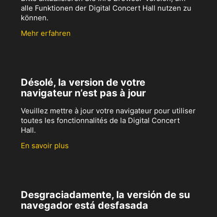
alle Funktionen der Digital Concert Hall nutzen zu
können.
Mehr erfahren
Désolé, la version de votre
navigateur n’est pas à jour
Veuillez mettre à jour votre navigateur pour utiliser
toutes les fonctionnalités de la Digital Concert
Hall.
En savoir plus
Desgraciadamente, la versión de su
navegador está desfasada