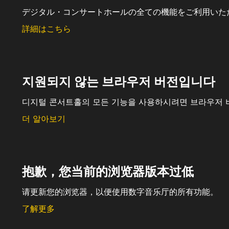
デジタル・コンサートホールの全ての機能をご利用いた
詳細はこちら
지원되지 않는 브라우저 버전입니다
디지털 콘서트홀의 모든 기능을 사용하시려면 브라우저 
더 알아보기
抱歉，您当前的浏览器版本过低
请更新您的浏览器，以便使用数字音乐厅的所有功能。
了解更多