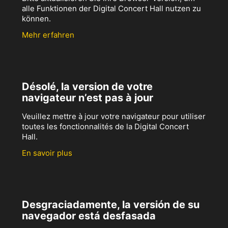
alle Funktionen der Digital Concert Hall nutzen zu
können.
Mehr erfahren
Désolé, la version de votre
navigateur n’est pas à jour
Veuillez mettre à jour votre navigateur pour utiliser
toutes les fonctionnalités de la Digital Concert
Hall.
En savoir plus
Desgraciadamente, la versión de su
navegador está desfasada