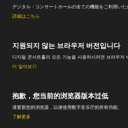
デジタル・コンサートホールの全ての機能をご利用いた
詳細はこちら
지원되지 않는 브라우저 버전입니다
디지털 콘서트홀의 모든 기능을 사용하시려면 브라우저 
더 알아보기
抱歉，您当前的浏览器版本过低
请更新您的浏览器，以便使用数字音乐厅的所有功能。
了解更多