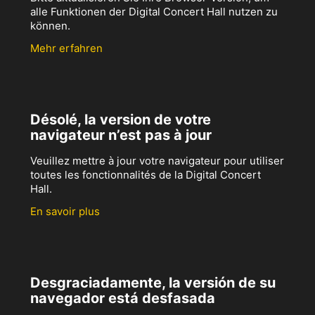
alle Funktionen der Digital Concert Hall nutzen zu
können.
Mehr erfahren
Désolé, la version de votre
navigateur n’est pas à jour
Veuillez mettre à jour votre navigateur pour utiliser
toutes les fonctionnalités de la Digital Concert
Hall.
En savoir plus
Desgraciadamente, la versión de su
navegador está desfasada