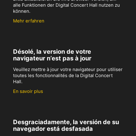
alle Funktionen der Digital Concert Hall nutzen zu
können.
Mehr erfahren
Désolé, la version de votre
navigateur n’est pas à jour
Veuillez mettre à jour votre navigateur pour utiliser
toutes les fonctionnalités de la Digital Concert
Hall.
En savoir plus
Desgraciadamente, la versión de su
navegador está desfasada