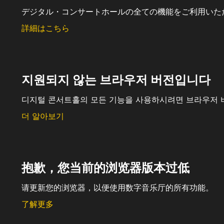
デジタル・コンサートホールの全ての機能をご利用いた
詳細はこちら
지원되지 않는 브라우저 버전입니다
디지털 콘서트홀의 모든 기능을 사용하시려면 브라우저 
더 알아보기
抱歉，您当前的浏览器版本过低
请更新您的浏览器，以便使用数字音乐厅的所有功能。
了解更多