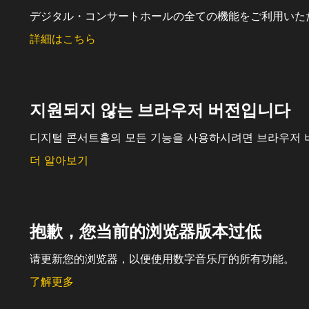
デジタル・コンサートホールの全ての機能をご利用いた
詳細はこちら
지원되지 않는 브라우저 버전입니다
디지털 콘서트홀의 모든 기능을 사용하시려면 브라우저 
더 알아보기
抱歉，您当前的浏览器版本过低
请更新您的浏览器，以便使用数字音乐厅的所有功能。
了解更多