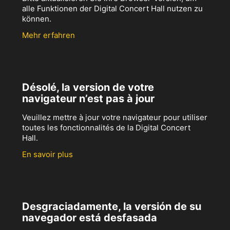
alle Funktionen der Digital Concert Hall nutzen zu
können.
Mehr erfahren
Désolé, la version de votre
navigateur n’est pas à jour
Veuillez mettre à jour votre navigateur pour utiliser
toutes les fonctionnalités de la Digital Concert
Hall.
En savoir plus
Desgraciadamente, la versión de su
navegador está desfasada