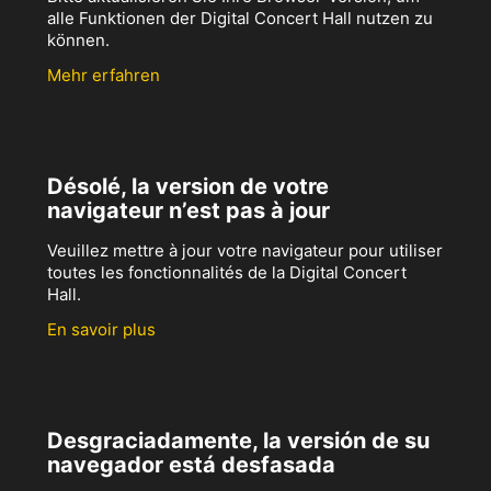
alle Funktionen der Digital Concert Hall nutzen zu
können.
Mehr erfahren
Désolé, la version de votre
navigateur n’est pas à jour
Veuillez mettre à jour votre navigateur pour utiliser
toutes les fonctionnalités de la Digital Concert
Hall.
En savoir plus
Desgraciadamente, la versión de su
navegador está desfasada