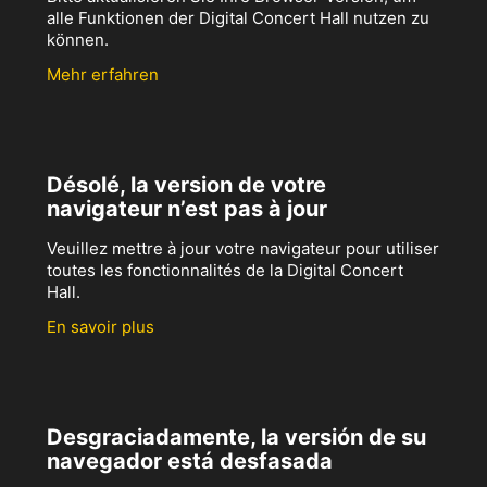
alle Funktionen der Digital Concert Hall nutzen zu
können.
Mehr erfahren
Désolé, la version de votre
navigateur n’est pas à jour
Veuillez mettre à jour votre navigateur pour utiliser
toutes les fonctionnalités de la Digital Concert
Hall.
En savoir plus
Desgraciadamente, la versión de su
navegador está desfasada