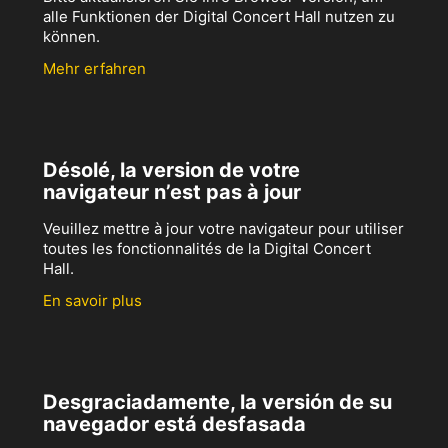
alle Funktionen der Digital Concert Hall nutzen zu
können.
Mehr erfahren
Désolé, la version de votre
navigateur n’est pas à jour
Veuillez mettre à jour votre navigateur pour utiliser
toutes les fonctionnalités de la Digital Concert
Hall.
En savoir plus
Desgraciadamente, la versión de su
navegador está desfasada