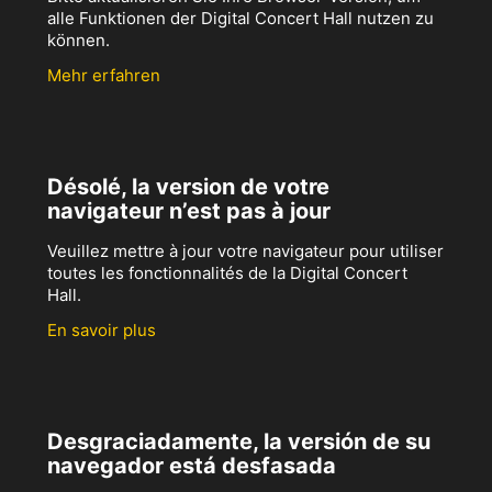
alle Funktionen der Digital Concert Hall nutzen zu
können.
Mehr erfahren
Désolé, la version de votre
navigateur n’est pas à jour
Veuillez mettre à jour votre navigateur pour utiliser
toutes les fonctionnalités de la Digital Concert
Hall.
En savoir plus
Desgraciadamente, la versión de su
navegador está desfasada