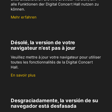
alle Funktionen der Digital Concert Hall nutzen zu
können.
Mehr erfahren
Désolé, la version de votre
navigateur n’est pas à jour
Veuillez mettre à jour votre navigateur pour utiliser
toutes les fonctionnalités de la Digital Concert
Hall.
En savoir plus
Desgraciadamente, la versión de su
navegador está desfasada