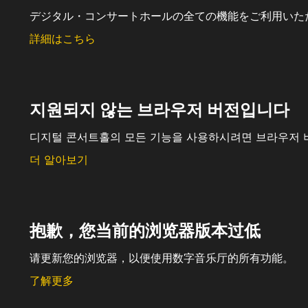
デジタル・コンサートホールの全ての機能をご利用いた
詳細はこちら
지원되지 않는 브라우저 버전입니다
디지털 콘서트홀의 모든 기능을 사용하시려면 브라우저 
더 알아보기
抱歉，您当前的浏览器版本过低
请更新您的浏览器，以便使用数字音乐厅的所有功能。
了解更多