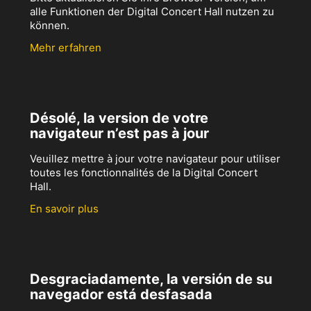
alle Funktionen der Digital Concert Hall nutzen zu
können.
Mehr erfahren
Désolé, la version de votre
navigateur n’est pas à jour
Veuillez mettre à jour votre navigateur pour utiliser
toutes les fonctionnalités de la Digital Concert
Hall.
En savoir plus
Desgraciadamente, la versión de su
navegador está desfasada