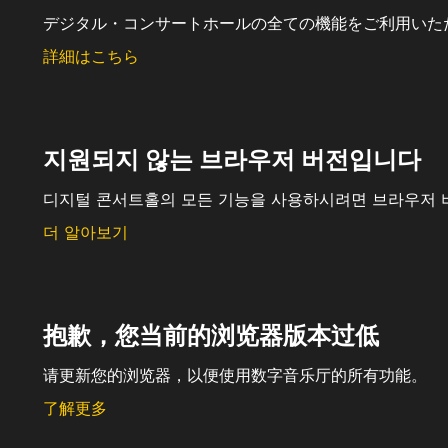
デジタル・コンサートホールの全ての機能をご利用いた
詳細はこちら
지원되지 않는 브라우저 버전입니다
디지털 콘서트홀의 모든 기능을 사용하시려면 브라우저 
더 알아보기
抱歉，您当前的浏览器版本过低
请更新您的浏览器，以便使用数字音乐厅的所有功能。
了解更多