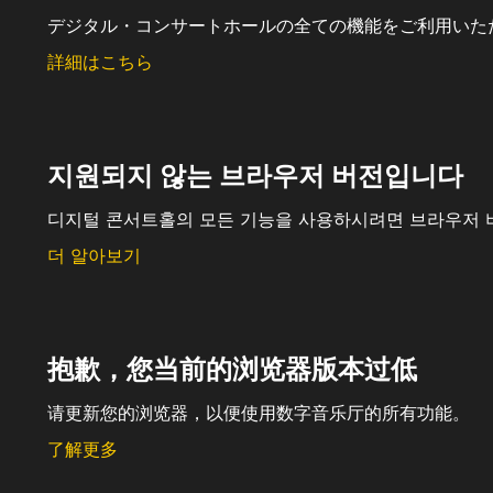
デジタル・コンサートホールの全ての機能をご利用いた
詳細はこちら
지원되지 않는 브라우저 버전입니다
디지털 콘서트홀의 모든 기능을 사용하시려면 브라우저 
더 알아보기
抱歉，您当前的浏览器版本过低
请更新您的浏览器，以便使用数字音乐厅的所有功能。
了解更多