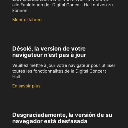
alle Funktionen der Digital Concert Hall nutzen zu
können.
Mehr erfahren
Désolé, la version de votre
navigateur n’est pas à jour
Veuillez mettre à jour votre navigateur pour utiliser
toutes les fonctionnalités de la Digital Concert
Hall.
En savoir plus
Desgraciadamente, la versión de su
navegador está desfasada