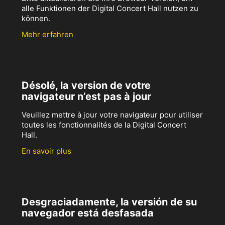
alle Funktionen der Digital Concert Hall nutzen zu
können.
Mehr erfahren
Désolé, la version de votre
navigateur n’est pas à jour
Veuillez mettre à jour votre navigateur pour utiliser
toutes les fonctionnalités de la Digital Concert
Hall.
En savoir plus
Desgraciadamente, la versión de su
navegador está desfasada