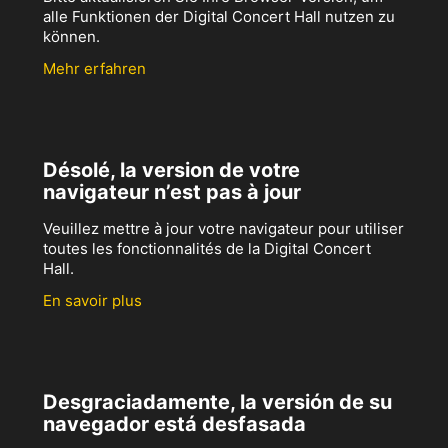
alle Funktionen der Digital Concert Hall nutzen zu
können.
Mehr erfahren
Désolé, la version de votre
navigateur n’est pas à jour
Veuillez mettre à jour votre navigateur pour utiliser
toutes les fonctionnalités de la Digital Concert
Hall.
En savoir plus
Desgraciadamente, la versión de su
navegador está desfasada