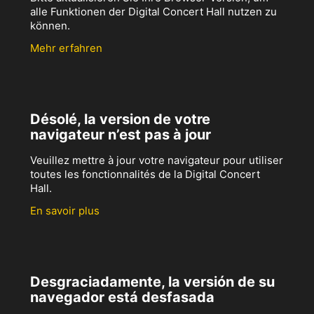
alle Funktionen der Digital Concert Hall nutzen zu
können.
Mehr erfahren
Désolé, la version de votre
navigateur n’est pas à jour
Veuillez mettre à jour votre navigateur pour utiliser
toutes les fonctionnalités de la Digital Concert
Hall.
En savoir plus
Desgraciadamente, la versión de su
navegador está desfasada