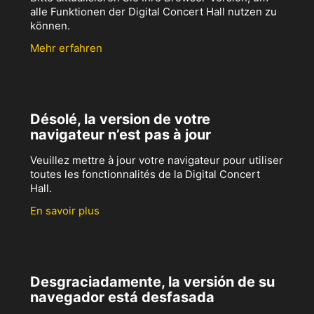
alle Funktionen der Digital Concert Hall nutzen zu
können.
Mehr erfahren
Désolé, la version de votre
navigateur n’est pas à jour
Veuillez mettre à jour votre navigateur pour utiliser
toutes les fonctionnalités de la Digital Concert
Hall.
En savoir plus
Desgraciadamente, la versión de su
navegador está desfasada