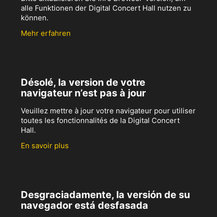
alle Funktionen der Digital Concert Hall nutzen zu
können.
Mehr erfahren
Désolé, la version de votre
navigateur n’est pas à jour
Veuillez mettre à jour votre navigateur pour utiliser
toutes les fonctionnalités de la Digital Concert
Hall.
En savoir plus
Desgraciadamente, la versión de su
navegador está desfasada