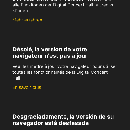
alle Funktionen der Digital Concert Hall nutzen zu
können.
Mehr erfahren
Désolé, la version de votre
navigateur n’est pas à jour
Veuillez mettre à jour votre navigateur pour utiliser
toutes les fonctionnalités de la Digital Concert
Hall.
En savoir plus
Desgraciadamente, la versión de su
navegador está desfasada