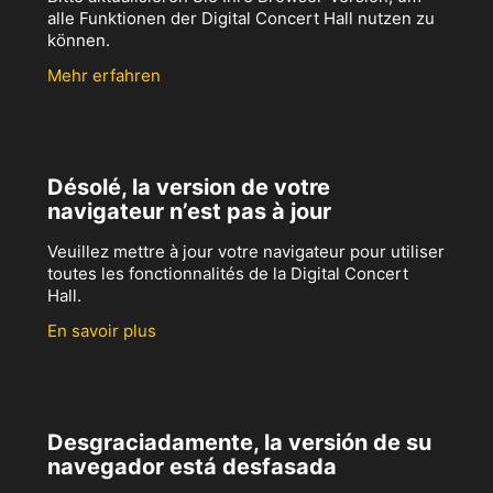
alle Funktionen der Digital Concert Hall nutzen zu
können.
Mehr erfahren
Désolé, la version de votre
navigateur n’est pas à jour
Veuillez mettre à jour votre navigateur pour utiliser
toutes les fonctionnalités de la Digital Concert
Hall.
En savoir plus
Desgraciadamente, la versión de su
navegador está desfasada