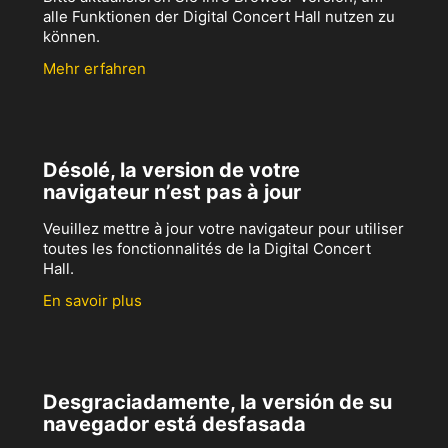
alle Funktionen der Digital Concert Hall nutzen zu
können.
Mehr erfahren
Désolé, la version de votre
navigateur n’est pas à jour
Veuillez mettre à jour votre navigateur pour utiliser
toutes les fonctionnalités de la Digital Concert
Hall.
En savoir plus
Desgraciadamente, la versión de su
navegador está desfasada