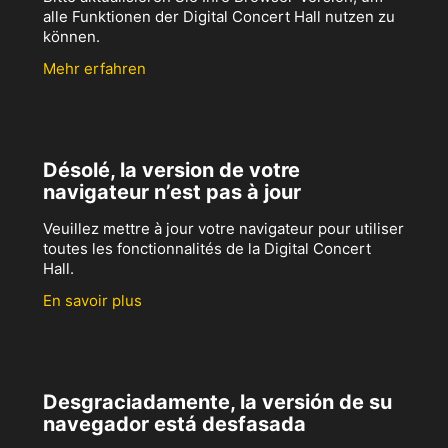
alle Funktionen der Digital Concert Hall nutzen zu
können.
Mehr erfahren
Désolé, la version de votre
navigateur n’est pas à jour
Veuillez mettre à jour votre navigateur pour utiliser
toutes les fonctionnalités de la Digital Concert
Hall.
En savoir plus
Desgraciadamente, la versión de su
navegador está desfasada