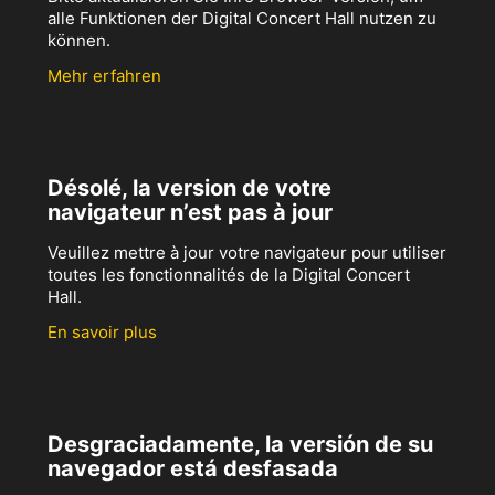
alle Funktionen der Digital Concert Hall nutzen zu
können.
Mehr erfahren
Désolé, la version de votre
navigateur n’est pas à jour
Veuillez mettre à jour votre navigateur pour utiliser
toutes les fonctionnalités de la Digital Concert
Hall.
En savoir plus
Desgraciadamente, la versión de su
navegador está desfasada