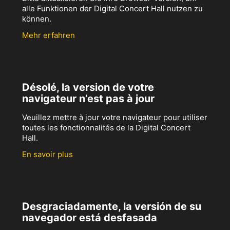
alle Funktionen der Digital Concert Hall nutzen zu
können.
Mehr erfahren
Désolé, la version de votre
navigateur n’est pas à jour
Veuillez mettre à jour votre navigateur pour utiliser
toutes les fonctionnalités de la Digital Concert
Hall.
En savoir plus
Desgraciadamente, la versión de su
navegador está desfasada