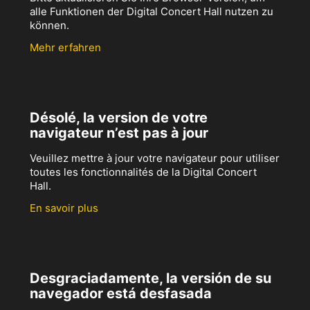
alle Funktionen der Digital Concert Hall nutzen zu
können.
Mehr erfahren
Désolé, la version de votre
navigateur n’est pas à jour
Veuillez mettre à jour votre navigateur pour utiliser
toutes les fonctionnalités de la Digital Concert
Hall.
En savoir plus
Desgraciadamente, la versión de su
navegador está desfasada