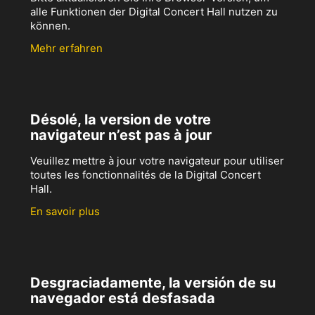
alle Funktionen der Digital Concert Hall nutzen zu
können.
Mehr erfahren
Désolé, la version de votre
navigateur n’est pas à jour
Veuillez mettre à jour votre navigateur pour utiliser
toutes les fonctionnalités de la Digital Concert
Hall.
En savoir plus
Desgraciadamente, la versión de su
navegador está desfasada